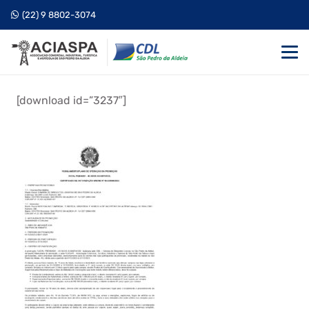
(22) 9 8802-3074
[download id=”3237″]