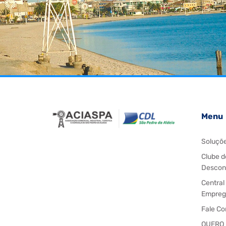
Menu
Soluçõ
Clube d
Descon
Central
Empreg
Fale C
QUERO