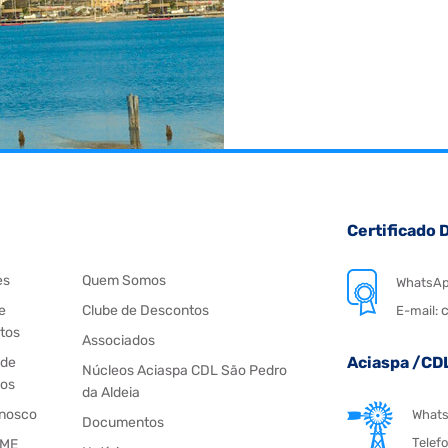
Certificado D
es
Quem Somos
WhatsA
e
Clube de Descontos
c
E-mail:
tos
Associados
Aciaspa /CD
 de
Núcleos Aciaspa CDL São Pedro
os
da Aldeia
onosco
What
Documentos
Telef
 ME