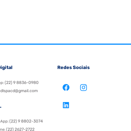
igital
Redes Sociais
(22) 9 8836-0980
pp:
dlspacd@gmail.com
L
(22) 9 8802-3074
sApp:
(22) 2627-2722
one: