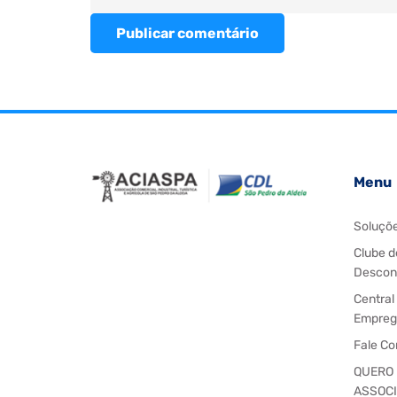
Publicar comentário
Menu
Soluçõ
Clube d
Descon
Central
Empreg
Fale C
QUERO
ASSOC