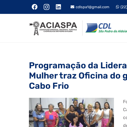
cdlspa1@gmail.com
(22
Programação da Lidera
Mulher traz Oficina do
Cabo Frio
F
C
c
d