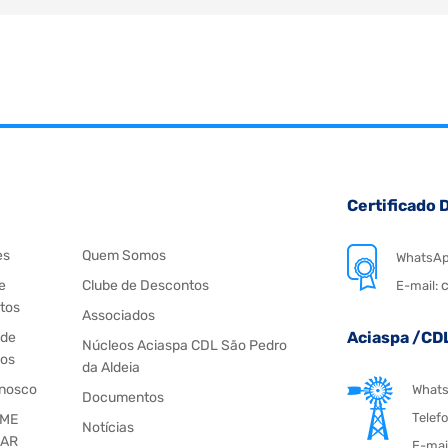
Certificado D
es
Quem Somos
WhatsA
e
Clube de Descontos
c
E-mail:
tos
Associados
Aciaspa /CD
 de
Núcleos Aciaspa CDL São Pedro
os
da Aldeia
onosco
What
Documentos
Telef
 ME
Notícias
IAR
E-mai