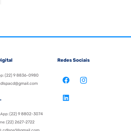
igital
Redes Sociais
(22) 9 8836-0980
pp:
dlspacd@gmail.com
L
(22) 9 8802-3074
sApp:
(22) 2627-2722
one:
cdlspa1@gmail.com
l: