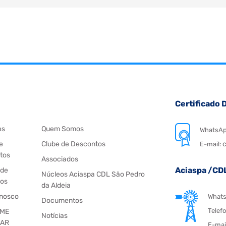
Certificado D
es
Quem Somos
WhatsA
e
Clube de Descontos
c
E-mail:
tos
Associados
Aciaspa /CD
 de
Núcleos Aciaspa CDL São Pedro
os
da Aldeia
onosco
What
Documentos
Telef
 ME
Notícias
IAR
E-mai