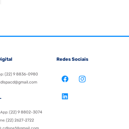
igital
Redes Sociais
(22) 9 8836-0980
pp:
dlspacd@gmail.com
L
(22) 9 8802-3074
sApp:
(22) 2627-2722
one:
cdlspa1@gmail.com
l: