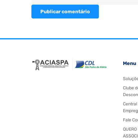
Publicar comentário
Menu
Soluçõ
Clube d
Descon
Central
Empreg
Fale C
QUERO
ASSOC