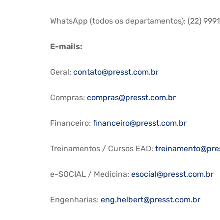
WhatsApp (todos os departamentos): (22) 999
E-mails:
Geral:
contato@presst.com.br
Compras:
compras@presst.com.br
Financeiro:
financeiro@presst.com.br
Treinamentos / Cursos EAD:
treinamento@pre
e-SOCIAL / Medicina:
esocial@presst.com.br
Engenharias:
eng.helbert@presst.com.br