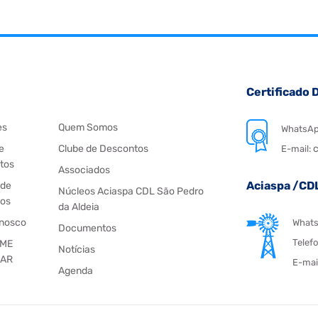
Certificado D
es
Quem Somos
WhatsA
e
Clube de Descontos
c
E-mail:
tos
Associados
Aciaspa /CD
 de
Núcleos Aciaspa CDL São Pedro
os
da Aldeia
onosco
What
Documentos
Telef
 ME
Notícias
IAR
E-mai
Agenda