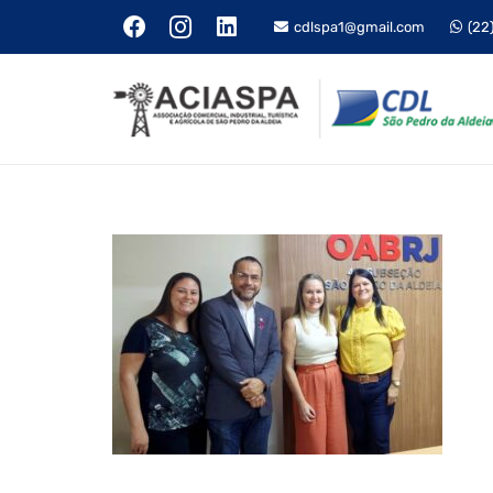
cdlspa1@gmail.com
(22