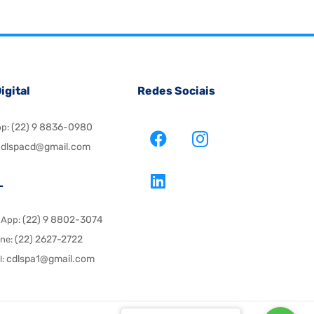
igital
Redes Sociais
(22) 9 8836-0980
pp:
dlspacd@gmail.com
L
(22) 9 8802-3074
sApp:
(22) 2627-2722
one:
cdlspa1@gmail.com
l: