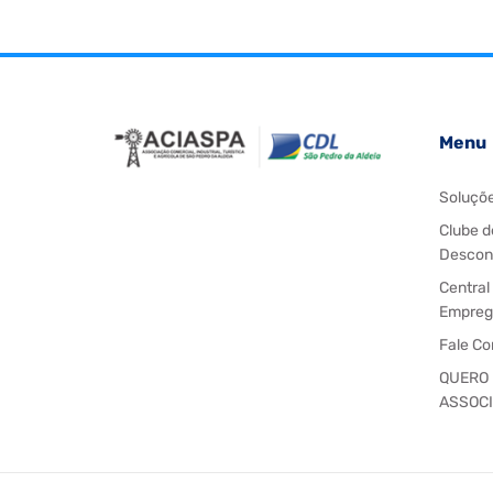
Menu
Soluçõ
Clube d
Descon
Central
Empreg
Fale C
QUERO
ASSOC