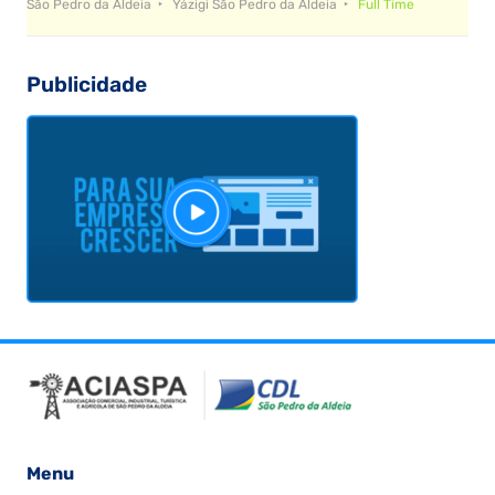
São Pedro da Aldeia
Yázigi São Pedro da Aldeia
Full Time
Publicidade
Menu