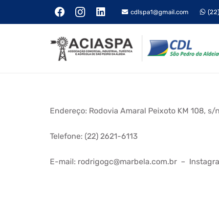
cdlspa1@gmail.com
(22
Endereço: Rodovia Amaral Peixoto KM 108, s/n L
Telefone: (22) 2621-6113
E-mail: rodrigogc@marbela.com.br – Instag