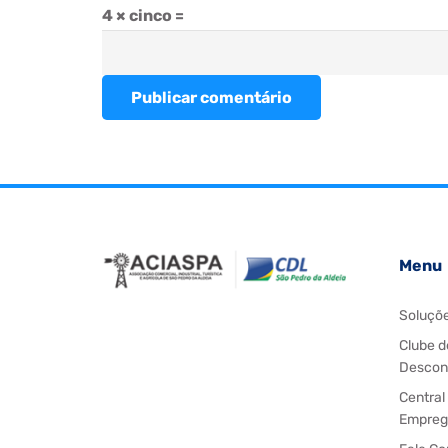
4 × cinco =
Publicar comentário
Menu
Soluçõ
Clube d
Descon
Central
Empreg