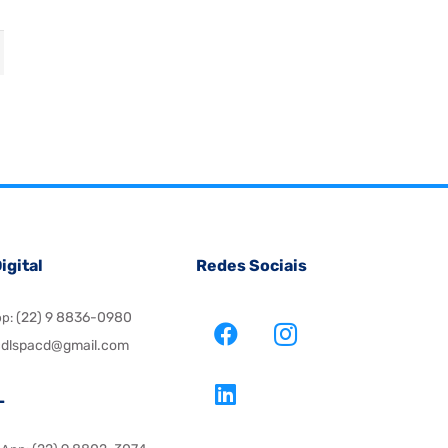
igital
Redes Sociais
(22) 9 8836-0980
pp:
dlspacd@gmail.com
L