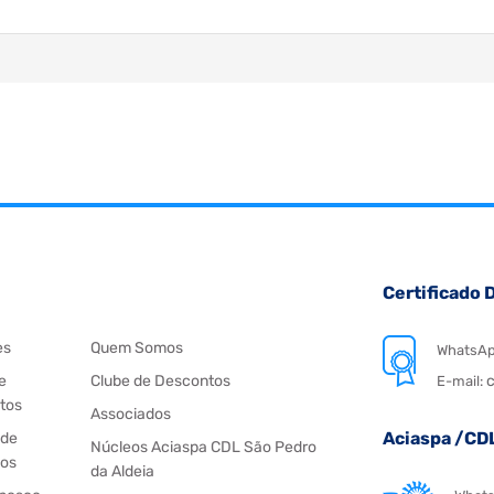
Certificado D
es
Quem Somos
WhatsA
e
Clube de Descontos
c
E-mail:
tos
Associados
Aciaspa /CD
 de
Núcleos Aciaspa CDL São Pedro
os
da Aldeia