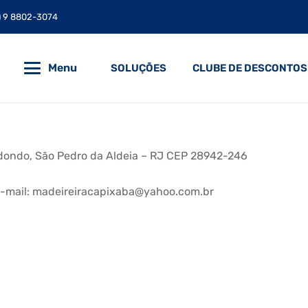
) 9 8802-3074
Menu
SOLUÇÕES
CLUBE DE DESCONTOS
dondo, São Pedro da Aldeia – RJ CEP 28942-246
 E-mail: madeireiracapixaba@yahoo.com.br