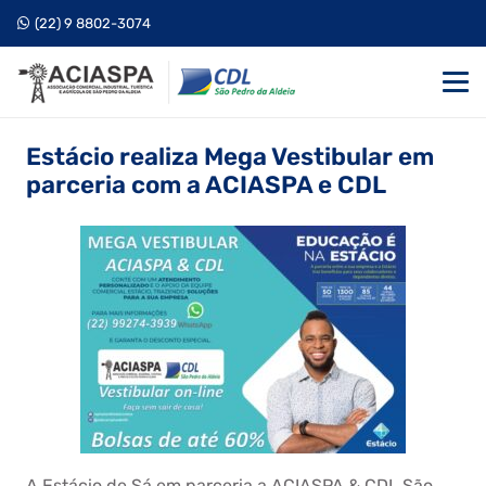
(22) 9 8802-3074
Estácio realiza Mega Vestibular em
parceria com a ACIASPA e CDL
A Estácio de Sá em parceria a ACIASPA & CDL São