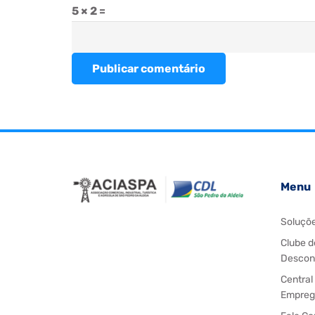
5 × 2 =
Publicar comentário
Menu
Soluçõ
Clube d
Descon
Central
Empreg