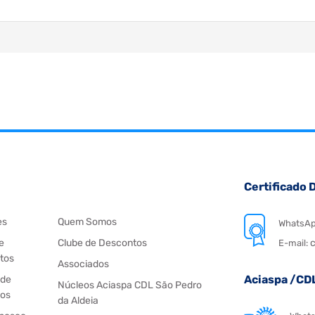
Certificado D
es
Quem Somos
WhatsA
e
Clube de Descontos
c
E-mail:
tos
Associados
Aciaspa /CD
 de
Núcleos Aciaspa CDL São Pedro
os
da Aldeia