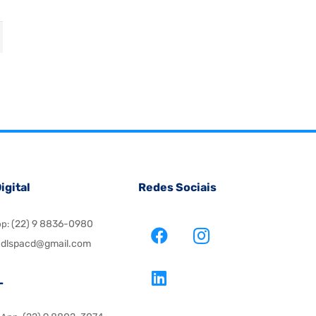
igital
Redes Sociais
(22) 9 8836-0980
pp:
dlspacd@gmail.com
L