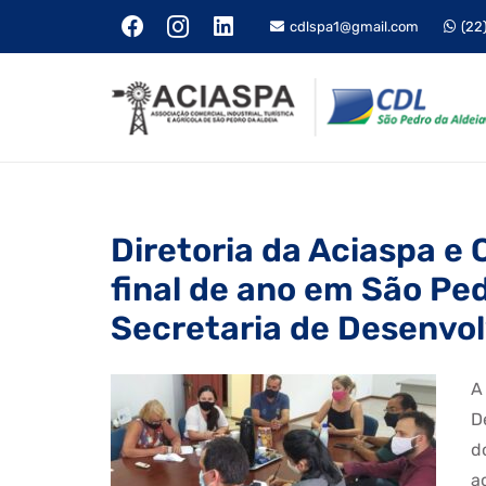
cdlspa1@gmail.com
(22
Diretoria da Aciaspa e 
final de ano em São Ped
Secretaria de Desenvo
A
D
d
a