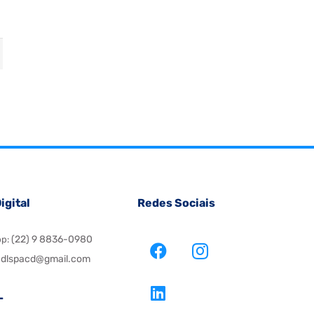
igital
Redes Sociais
(22) 9 8836-0980
pp:
dlspacd@gmail.com
L