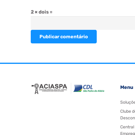
2 × dois =
Publicar comentário
Menu
Soluçõ
Clube d
Descon
Central
Empreg