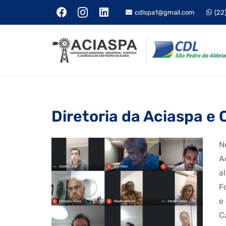
cdlspa1@gmail.com
(22
Diretoria da Aciaspa e 
N
A
a
F
e
C