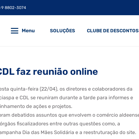
) 9 8802-3074
Menu
SOLUÇÕES
CLUBE DE DESCONTOS
CDL faz reunião online
esta quinta-feira (22/04), os diretores e colaboradores da
ciaspa e CDL se reuniram durante a tarde para informes e
linhamento de ações e projetos. ⠀⠀
oram debatidos assuntos que envolvem o comércio aldeens
 órgãos fiscalizadores entre outras questões como, a
ampanha Dia das Mães Solidária e a reestruturação do site.