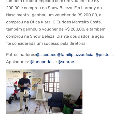
também foi contemplado com um voucher de R$
200,00 e comprou na Show Beleza. E a Lorrany do
Nascimento, ganhou um voucher de R$ 200,00, e
comprou na Ótica Kiara. O Eurides Monteiro Costa,
também ganhou o voucher de R$ 200,00, e também
comprou na Show Beleza. Diante dos dados, a ação
foi considerada um sucesso pela diretoria.
Patrocinadores:
@sicoobes
@familipiazzaoficial
@posto_e
Apoiadores:
@tanaondas
e
@sebrae
.