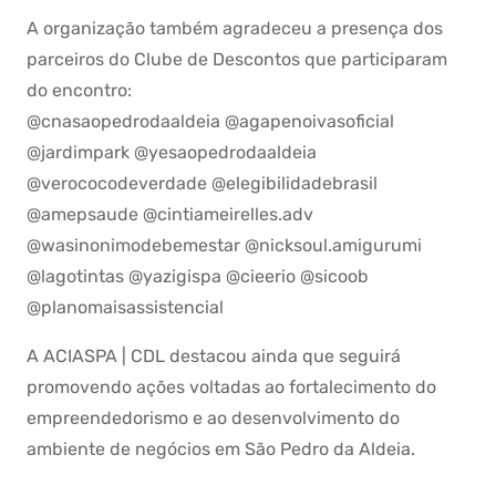
A organização também agradeceu a presença dos
parceiros do Clube de Descontos que participaram
do encontro:
@cnasaopedrodaaldeia @agapenoivasoficial
@jardimpark @yesaopedrodaaldeia
@verococodeverdade @elegibilidadebrasil
@amepsaude @cintiameirelles.adv
@wasinonimodebemestar @nicksoul.amigurumi
@lagotintas @yazigispa @cieerio @sicoob
@planomaisassistencial
A ACIASPA | CDL destacou ainda que seguirá
promovendo ações voltadas ao fortalecimento do
empreendedorismo e ao desenvolvimento do
ambiente de negócios em São Pedro da Aldeia.