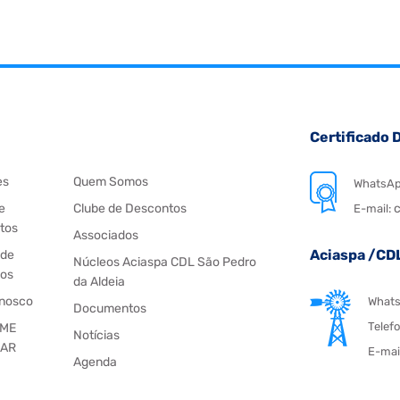
Certificado D
es
Quem Somos
WhatsA
e
Clube de Descontos
c
E-mail:
tos
Associados
Aciaspa /CD
 de
Núcleos Aciaspa CDL São Pedro
os
da Aldeia
onosco
What
Documentos
Telef
 ME
Notícias
IAR
E-mai
Agenda