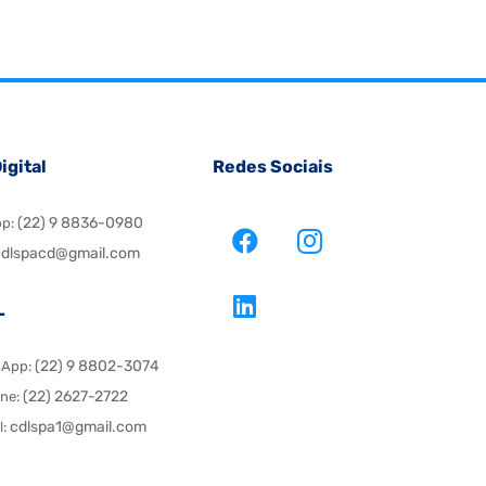
igital
Redes Sociais
(22) 9 8836-0980
pp:
dlspacd@gmail.com
L
(22) 9 8802-3074
sApp:
(22) 2627-2722
one:
cdlspa1@gmail.com
l: