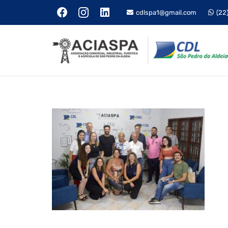
cdlspa1@gmail.com
(22