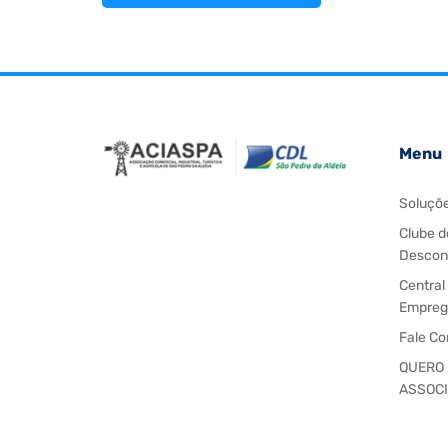
Menu
Soluçõ
Clube d
Descon
Central
Empreg
Fale C
QUERO
ASSOC