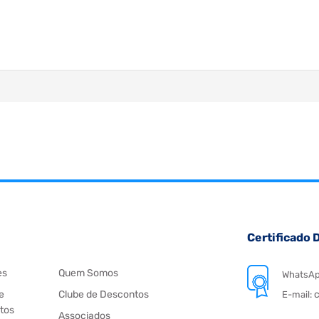
Certificado D
es
Quem Somos
WhatsA
e
Clube de Descontos
c
E-mail:
tos
Associados