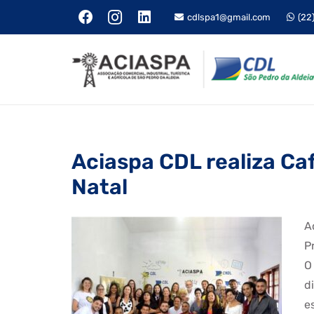
cdlspa1@gmail.com
(22
Aciaspa CDL realiza Ca
Natal
A
P
O
d
e