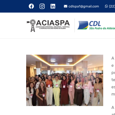
cdlspa1@gmail.com
(22
A
e
p
t
e
m
A
a