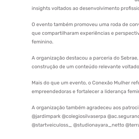
insights voltados ao desenvolvimento profiss
O evento também promoveu uma roda de conver
que compartilharam experiências e perspect
feminino.
A organização destacou a parceria do Sebrae, 
construção de um conteúdo relevante voltado 
Mais do que um evento, o Conexão Mulher refo
empreendedoras e fortalecer a liderança femin
A organização também agradeceu aos patroci
@jardimpark @colegiosilvaserpa @ac.seguranc
@startveiculoss_ @studionayara_netto @terra