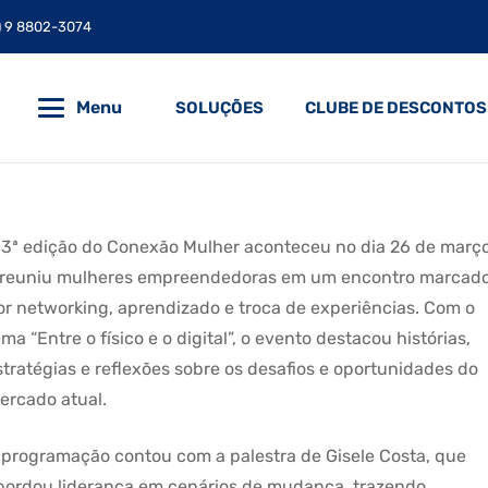
) 9 8802-3074
Menu
SOLUÇÕES
CLUBE DE DESCONTOS
 3ª edição do Conexão Mulher aconteceu no dia 26 de març
 reuniu mulheres empreendedoras em um encontro marcad
or networking, aprendizado e troca de experiências. Com o
ema “Entre o físico e o digital”, o evento destacou histórias,
stratégias e reflexões sobre os desafios e oportunidades do
ercado atual.
 programação contou com a palestra de Gisele Costa, que
bordou liderança em cenários de mudança, trazendo